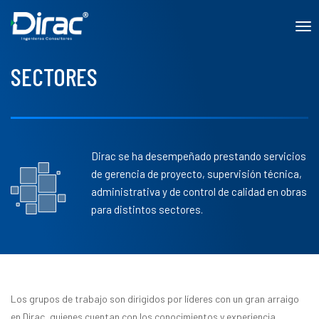
to
SECTORES
Dirac se ha desempeñado prestando servicios
de gerencia de proyecto, supervisión técnica,
administrativa y de control de calidad en obras
para distintos sectores.
Los grupos de trabajo son dirigidos por líderes con un gran arraigo
en Dirac, quienes cuentan con los conocimientos y experiencia