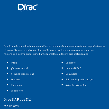
Es la firma de consultoría pionera en México reconocida por sus altos estándares profesionales,
ténicos y éticos sirviendo a entidades públicas, privadas y empresas concesionarias
nacionales e internacionales mediante la prestación de servicios profesionales.
Inicio
Contacto
¿Quiénes somos?
Únete a DIRAC
Áreas de especialidad
Denuncias
Sectores
Política de gestión integral
Proyectos
Aviso de privacidad
Laboratorio
Dirac S.A.P.I. de C.V.
55 5615-0835