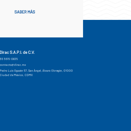
SABER MÁS
Dirac S.A.P.I. de C.V.
55 5615-0835
contacto@dirac.mx
Pedro Luis Ogazón 57, San Ángel, Álvaro Obregón, 01000
Ciudad de México, CDMX