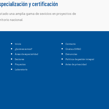
pecialización y certificación
prestado una amplia gama de sevicios en proyectos de
ritorio nacional.
Inicio
Contacto
¿Quiénes somos?
Únete a DIRAC
Áreas de especialidad
Denuncias
Sectores
Política de gestión integral
Proyectos
Aviso de privacidad
Laboratorio